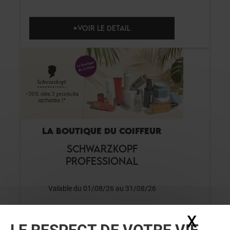
VOIR LE DETAIL
LA BOUTIQUE DU COIFFEUR
SCHWARZKOPF
PROFESSIONAL
Valable du 01/08/26 au 31/08/26
X
Masq