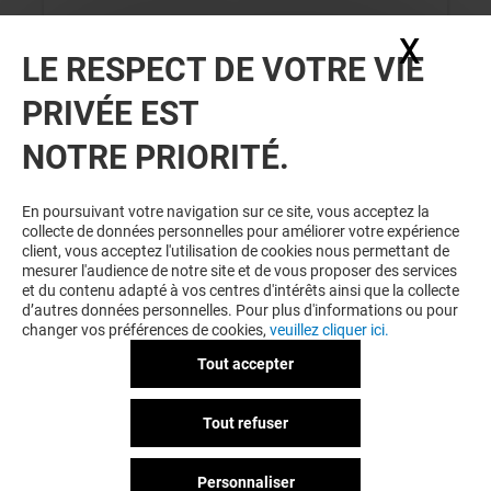
X
Masq
LE RESPECT DE VOTRE VIE
VOIR LE DETAIL
PRIVÉE EST
NOTRE PRIORITÉ.
En poursuivant votre navigation sur ce site, vous acceptez la
collecte de données personnelles pour améliorer votre expérience
client, vous acceptez l'utilisation de cookies nous permettant de
mesurer l'audience de notre site et de vous proposer des services
et du contenu adapté à vos centres d'intérêts ainsi que la collecte
LA BOUTIQUE DU COIFFEUR
d’autres données personnelles. Pour plus d'informations ou pour
changer vos préférences de cookies,
veuillez cliquer ici.
SCHWARZKOPF
PROFESSIONAL
Tout accepter
Valable du 01/08/26 au 31/08/26
Tout refuser
Personnaliser