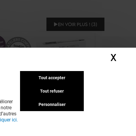
EN VOIR PLUS ! (3)
X
Masq
Tout accepter
Tout refuser
LA BOUTIQUE DU COIFFEUR
liorer
TELIERS COIFFURE STEAMPOD
Personnaliser
 notre
d’autres
iquer ici.
Offre permanente