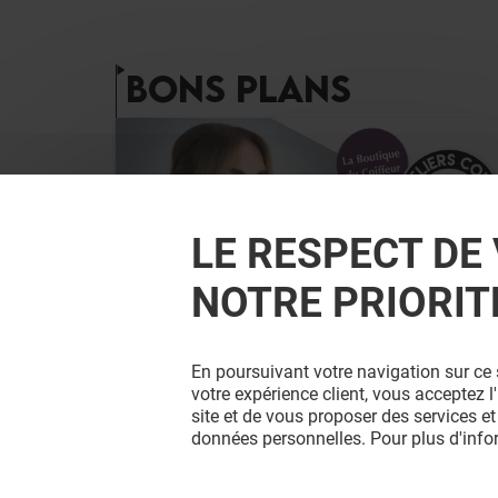
BONS PLANS
LE RESPECT DE 
NOTRE PRIORIT
LA BOUTIQUE DU COIFFEUR
En poursuivant votre navigation sur ce 
ATELIERS COIFFURE EUGÈNE
votre expérience client, vous acceptez 
PERMA
site et de vous proposer des services et
données personnelles. Pour plus d'inf
Valable du 15/08/26 au 22/08/26