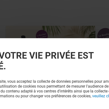
VOTRE VIE PRIVÉE EST
É.
LA BOUTIQUE DU COIFFEUR
site, vous acceptez la collecte de données personnelles pour amé
SCHWARZKOPF PROFESSIONAL
A
l'utilisation de cookies nous permettant de mesurer l'audience de
 du contenu adapté à vos centres d'intérêts ainsi que la collecte 
ormations ou pour changer vos préférences de cookies,
veuillez cl
Valable du 01/08/26 au 31/08/26