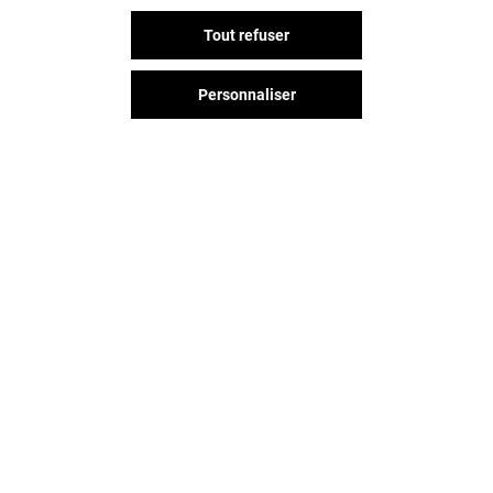
MASSAGE'S
LE BAR À ONG
Tout refuser
Fermé
Fermé
Personnaliser
Vous avez quitté Claye Souilly ?
L'aventure continue sur les
réseaux sociaux !