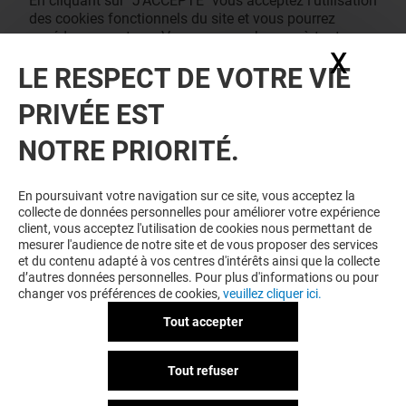
En cliquant sur "J'ACCEPTE" vous acceptez l'utilisation
des cookies fonctionnels du site et vous pourrez
accéder au contenu. Vous pouvez changer à tout
X
Masq
moment vos consentements des cookies dans notre
LE RESPECT DE VOTRE VIE
page de management des cookies.
J'ACCEPTE
PRIVÉE EST
NOTRE PRIORITÉ.
En poursuivant votre navigation sur ce site, vous acceptez la
collecte de données personnelles pour améliorer votre expérience
client, vous acceptez l'utilisation de cookies nous permettant de
mesurer l'audience de notre site et de vous proposer des services
et du contenu adapté à vos centres d'intérêts ainsi que la collecte
d’autres données personnelles. Pour plus d'informations ou pour
changer vos préférences de cookies,
veuillez cliquer ici.
Tout accepter
Tout refuser