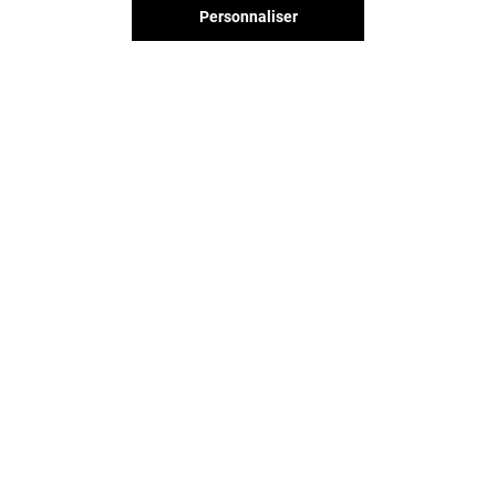
Personnaliser
Vous avez quitté Claye Souilly ?
L'aventure continue sur les
réseaux sociaux !
CLAYE SOUILLY & VOUS
CONTACT