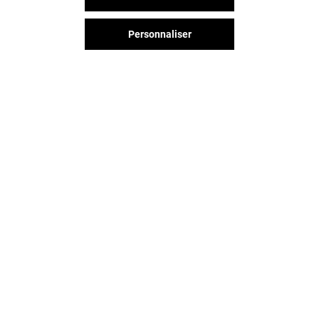
Fermé
Fermé
Personnaliser
Vous avez quitté Claye Souilly ?
L'aventure continue sur les
réseaux sociaux !
CLAYE SOUILLY & VOUS